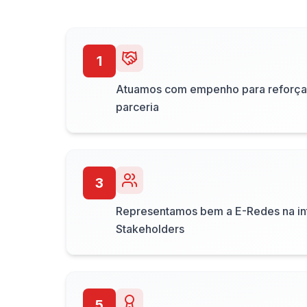
1
Atuamos com empenho para reforçar 
parceria
3
Representamos bem a E-Redes na in
Stakeholders
5