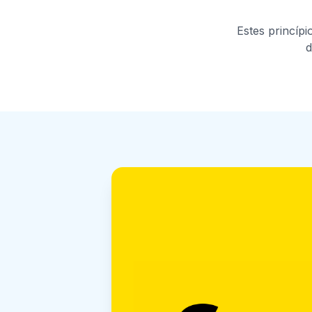
Estes princíp
d