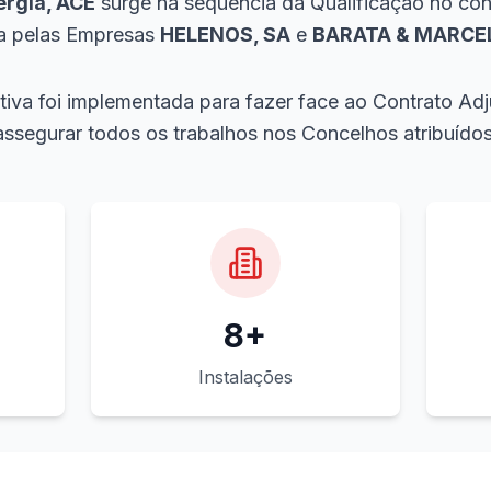
ergia, ACE
surge na sequência da Qualificação no co
a pelas Empresas
HELENOS, SA
e
BARATA & MARCEL
ativa foi implementada para fazer face ao Contrato A
assegurar todos os trabalhos nos Concelhos atribuídos
8+
Instalações