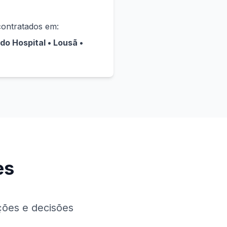
contratados em:
do Hospital • Lousã •
es
ções e decisões