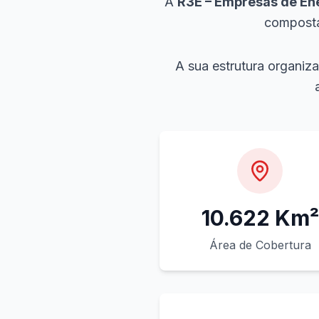
A
R3E – Empresas de En
compost
A sua estrutura organiz
10.622 Km²
Área de Cobertura