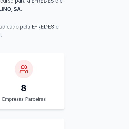
ncurso para a E-REDES e é
INO, SA
.
djudicado pela E-REDES e
.
8
Empresas Parceiras